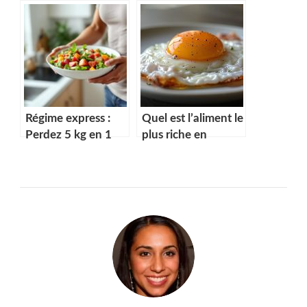
sec ?
Régime express :
Quel est l’aliment le
Perdez 5 kg en 1
plus riche en
semaine avec notre
testostérone ?
menu