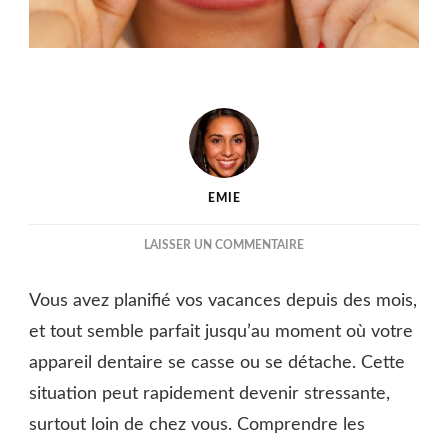
EMIE
SUR
LAISSER UN COMMENTAIRE
COMMENT
RÉAGIR
Vous avez planifié vos vacances depuis des mois,
SI
VOTRE
et tout semble parfait jusqu’au moment où votre
APPAREIL
appareil dentaire se casse ou se détache. Cette
DENTAIRE
situation peut rapidement devenir stressante,
SE
CASSE
surtout loin de chez vous. Comprendre les
OU