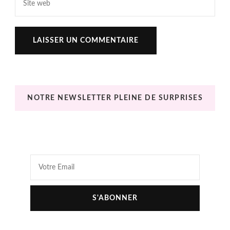
NOTRE NEWSLETTER PLEINE DE SURPRISES