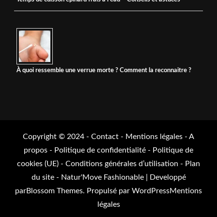
À quoi ressemble une verrue morte ? Comment la reconnaitre ?
Copyright © 2024 -
Contact
-
Mentions légales
-
A
propos
-
Politique de confidentialité
-
Politique de
cookies (UE)
-
Conditions générales d’utilisation
-
Plan
du site
-
Natur'Move
Fashionable | Developpé
par
Blossom Themes
. Propulsé par
WordPress
Mentions
légales