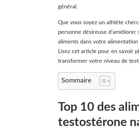
général.
TOP
10
ALIMENTS
Que vous soyez un athlète cher
LES
personne désireuse d’améliorer 
PLUS
RICHES
aliments dans votre alimentation
EN
Lisez cet article pour en savoir p
TESTOSTÉRONE
NATURELLE
transformer votre niveau de testo
Sommaire
Top 10 des alim
testostérone n