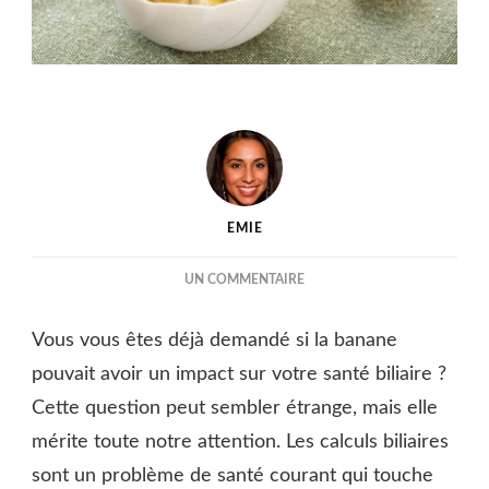
EMIE
SUR
UN COMMENTAIRE
BANANE
ET
Vous vous êtes déjà demandé si la banane
CALCUL
BILIAIRE,
pouvait avoir un impact sur votre santé biliaire ?
UN
Cette question peut sembler étrange, mais elle
BON
mérite toute notre attention. Les calculs biliaires
RÉFLEXE
?
sont un problème de santé courant qui touche
+