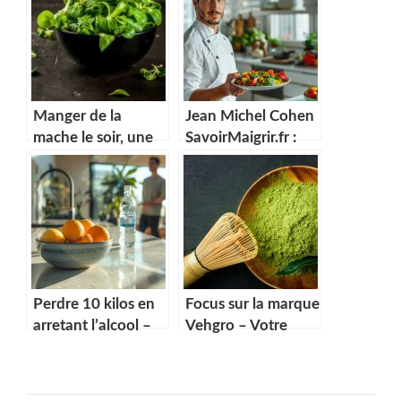
Manger de la
Jean Michel Cohen
mache le soir, une
SavoirMaigrir.fr :
bonne habitude ?
Expert en perte de
poids
Perdre 10 kilos en
Focus sur la marque
arretant l’alcool –
Vehgro – Votre
Changez vos
grossiste en
habitudes
produits
biologiques