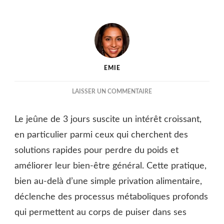
EMIE
SUR
LAISSER UN COMMENTAIRE
JEÛNE
DE
Le jeûne de 3 jours suscite un intérêt croissant,
3
JOURS
en particulier parmi ceux qui cherchent des
:
solutions rapides pour perdre du poids et
COMBIEN
améliorer leur bien-être général. Cette pratique,
KG
PERDUS
bien au-delà d’une simple privation alimentaire,
?
déclenche des processus métaboliques profonds
QUELS
BIENFAITS
qui permettent au corps de puiser dans ses
?