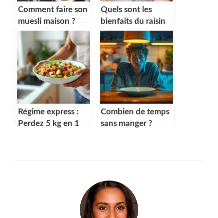
Comment faire son
Quels sont les
muesli maison ?
bienfaits du raisin
sec ?
Régime express :
Combien de temps
Perdez 5 kg en 1
sans manger ?
semaine avec notre
Durée maximale
menu
sans danger