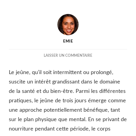
EMIE
SUR
LAISSER UN COMMENTAIRE
NE
PAS
Le jeûne, qu’il soit intermittent ou prolongé,
MANGER
PENDANT
suscite un intérêt grandissant dans le domaine
3
de la santé et du bien-être. Parmi les différentes
JOURS
pratiques, le jeûne de trois jours émerge comme
:
BIENFAITS
une approche potentiellement bénéfique, tant
ET
sur le plan physique que mental. En se privant de
RISQUES
nourriture pendant cette période, le corps