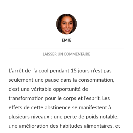
EMIE
SUR
LAISSER UN COMMENTAIRE
PERTE
DE
L’arrêt de l’alcool pendant 15 jours n’est pas
POIDS
APRÈS
seulement une pause dans la consommation,
15
c’est une véritable opportunité de
JOURS
transformation pour le corps et l’esprit. Les
SANS
ALCOOL
effets de cette abstinence se manifestent à
:
plusieurs niveaux : une perte de poids notable,
LES
IMPACTS
une amélioration des habitudes alimentaires, et