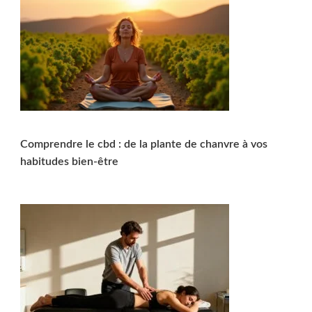
Comprendre le cbd : de la plante de chanvre à vos
habitudes bien-être