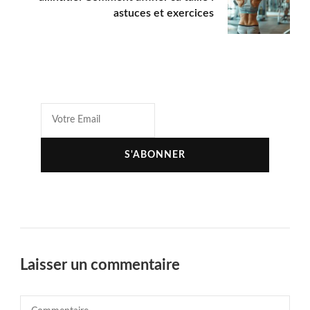
astuces et exercices
Laisser un commentaire