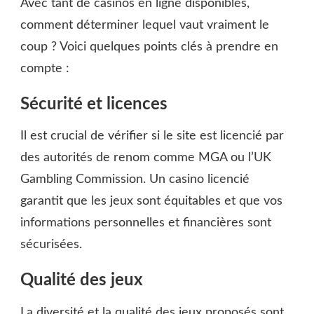
Avec tant de casinos en ligne disponibles,
comment déterminer lequel vaut vraiment le
coup ? Voici quelques points clés à prendre en
compte :
Sécurité et licences
Il est crucial de vérifier si le site est licencié par
des autorités de renom comme MGA ou l’UK
Gambling Commission. Un casino licencié
garantit que les jeux sont équitables et que vos
informations personnelles et financières sont
sécurisées.
Qualité des jeux
La diversité et la qualité des jeux proposés sont