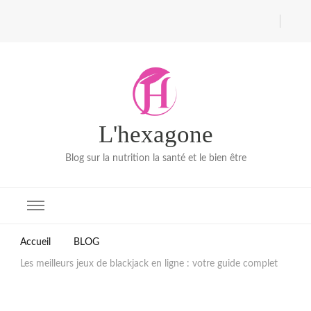
L'hexagone
Blog sur la nutrition la santé et le bien être
Accueil
BLOG
Les meilleurs jeux de blackjack en ligne : votre guide complet