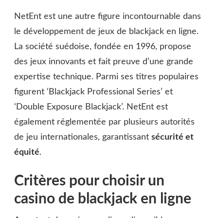
NetEnt est une autre figure incontournable dans
le développement de jeux de blackjack en ligne.
La société suédoise, fondée en 1996, propose
des jeux innovants et fait preuve d’une grande
expertise technique. Parmi ses titres populaires
figurent ‘Blackjack Professional Series’ et
‘Double Exposure Blackjack’. NetEnt est
également réglementée par plusieurs autorités
de jeu internationales, garantissant
sécurité et
équité
.
Critères pour choisir un
casino de blackjack en ligne