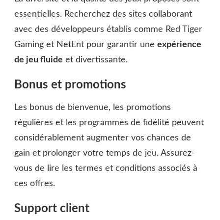
essentielles. Recherchez des sites collaborant
avec des développeurs établis comme Red Tiger
Gaming et NetEnt pour garantir une
expérience
de jeu fluide
et divertissante.
Bonus et promotions
Les bonus de bienvenue, les promotions
régulières et les programmes de fidélité peuvent
considérablement augmenter vos chances de
gain et prolonger votre temps de jeu. Assurez-
vous de lire les termes et conditions associés à
ces offres.
Support client