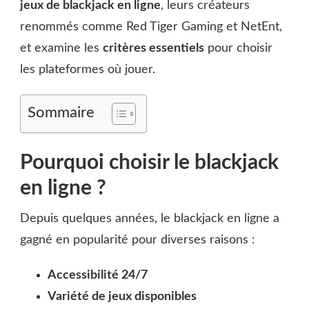
jeux de blackjack en ligne
, leurs créateurs
renommés comme Red Tiger Gaming et NetEnt,
et examine les
critères essentiels
pour choisir
les plateformes où jouer.
Sommaire
Pourquoi choisir le blackjack
en ligne ?
Depuis quelques années, le blackjack en ligne a
gagné en popularité pour diverses raisons :
Accessibilité 24/7
Variété de jeux disponibles