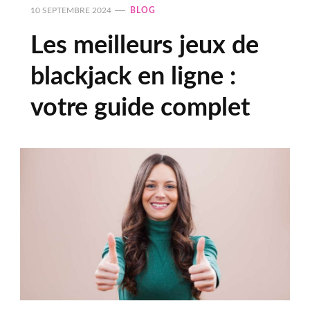
10 SEPTEMBRE 2024
BLOG
Les meilleurs jeux de
blackjack en ligne :
votre guide complet