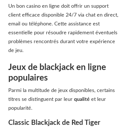
Un bon casino en ligne doit offrir un support
client efficace disponible 24/7 via chat en direct,
email ou téléphone. Cette assistance est
essentielle pour résoudre rapidement éventuels
problèmes rencontrés durant votre expérience
de jeu.
Jeux de blackjack en ligne
populaires
Parmi la multitude de jeux disponibles, certains
titres se distinguent par leur
qualité
et leur
popularité.
Classic Blackjack de Red Tiger