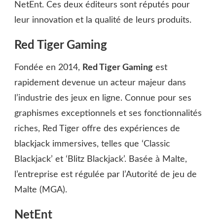
NetEnt. Ces deux éditeurs sont réputés pour
leur innovation et la qualité de leurs produits.
Red Tiger Gaming
Fondée en 2014,
Red Tiger Gaming
est
rapidement devenue un acteur majeur dans
l’industrie des jeux en ligne. Connue pour ses
graphismes exceptionnels et ses fonctionnalités
riches, Red Tiger offre des expériences de
blackjack immersives, telles que ‘Classic
Blackjack’ et ‘Blitz Blackjack’. Basée à Malte,
l’entreprise est régulée par l’Autorité de jeu de
Malte (MGA).
NetEnt