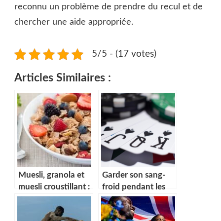
reconnu un problème de prendre du recul et de
chercher une aide appropriée.
5/5 - (17 votes)
Articles Similaires :
Muesli, granola et
Garder son sang-
muesli croustillant :
froid pendant les
quelle différence ?
jeux de casino, l’art
de rester calme